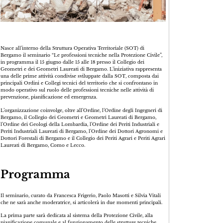
Nasce all’interno della Struttura Operativa Territoriale (SOT) di
Bergamo il seminario “Le professioni tecniche nella Protezione Civile”,
in programma il 15 giugno dalle 15 alle 18 presso il Collegio dei
Geometri e dei Geometri Laureati di Bergamo. L’iniziativa rappresenta
una delle prime attività condivise sviluppate dalla SOT, composta dai
principali Ordini e Collegi tecnici del territorio che si confrontano in
modo operativo sul ruolo delle professioni tecniche nelle attività di
prevenzione, pianificazione ed emergenza.
L’organizzazione coinvolge, oltre all’Ordine, l’Ordine degli Ingegneri di
Bergamo, il Collegio dei Geometri e Geometri Laureati di Bergamo,
l’Ordine dei Geologi della Lombardia, l’Ordine dei Periti Industriali e
Periti Industriali Laureati di Bergamo, l’Ordine dei Dottori Agronomi e
Dottori Forestali di Bergamo e il Collegio dei Periti Agrari e Periti Agrari
Laureati di Bergamo, Como e Lecco.
Programma
Il seminario, curato da Francesca Frigerio, Paolo Masotti e Silvia Vitali
che ne sarà anche moderatrice, si articolerà in due momenti principali.
La prima parte sarà dedicata al sistema della Protezione Civile, alla
pianificazione comunale e al funzionamento delle strutture tecniche