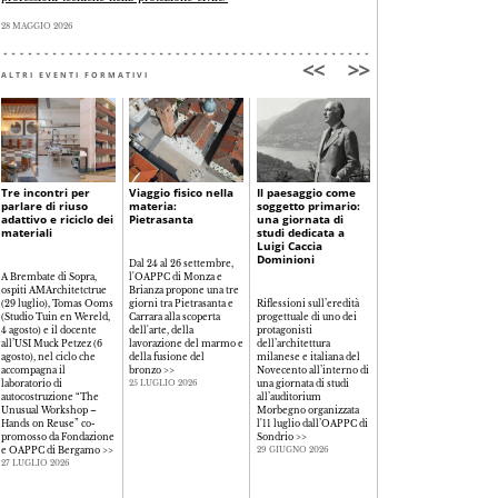
28 MAGGIO 2026
ALTRI EVENTI FORMATIVI
Tre incontri per
Viaggio fisico nella
Il paesaggio come
La libertà
parlare di riuso
materia:
soggetto primario:
consapevole:
adattivo e riciclo dei
Pietrasanta
una giornata di
progettare nell'era
materiali
studi dedicata a
della complessità
Luigi Caccia
tecnologica
Dominioni
Dal 24 al 26 settembre,
A Brembate di Sopra,
l'OAPPC di Monza e
ospiti AMArchitetctrue
Brianza propone una tre
Il rapporto tra creatività,
(29 luglio), Tomas Ooms
giorni tra Pietrasanta e
Riflessioni sull’eredità
responsabilità e
(Studio Tuin en Wereld,
Carrara alla scoperta
progettuale di uno dei
innovazione tecnologica
4 agosto) e il docente
dell'arte, della
protagonisti
al centro del seminario
all’USI Muck Petzez (6
lavorazione del marmo e
dell’architettura
organizzato dall'OAPPC
agosto), nel ciclo che
della fusione del
milanese e italiana del
di Como per riflettere
accompagna il
bronzo
>>
Novecento all’interno di
sul ruolo del progetto
laboratorio di
una giornata di studi
contemporaneo e sulla
25 LUGLIO 2026
autocostruzione “The
all’auditorium
libertà consapevole nell
Unusual Workshop –
Morbegno organizzata
pratica professionale
>>
Hands on Reuse” co-
l'11 luglio dall’OAPPC di
26 GIUGNO 2026
promosso da Fondazione
Sondrio
>>
e OAPPC di Bergamo
>>
29 GIUGNO 2026
27 LUGLIO 2026