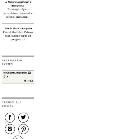
Le Alpi immaginifiche" a
Bard (Aosta)
Il paesaggio alpino
raccontato attraverso due
secoli di immagini >>
“Tabula Plena” a Bergamo
Fino al 18 ottobre, Palazzo
della Ragione ospita un
progetto >>
CALENDARIO
EVENTI
PROSSIMI 10 EVENTI
Trova
SEGUICI SUI
SOCIAL