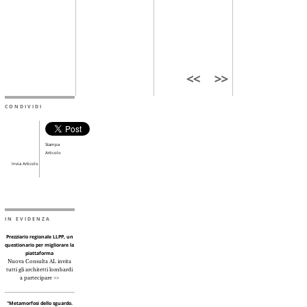
CONDIVIDI
Stampa
Articolo
Invia Articolo
IN EVIDENZA
Prezziario regionale LLPP, un
questionario per migliorare la
piattaforma
Nuova Consulta AL invita
tutti gli architetti lombardi
a partecipare >>
"Metamorfosi dello sguardo.