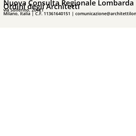
Nuova Consulta Regionale Lombarda 
Ordini degli Architetti
via Solferino, 20121
Milano, Italia | C.F. 11361640151 |
comunicazione@architettilo