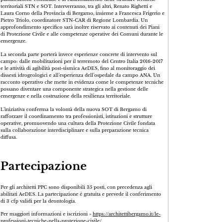
territoriali STN e SOT. Interverranno, tra gli altri, Renato Righetti e
Laura Corno della Provincia di Bergamo, insieme a Francesca Frigerio e
Pietro Triolo, coordinatore STN-CAR di Regione Lombardia. Un
approfondimento specifico sarà inoltre riservato ai contenuti dei Piani
di Protezione Civile e alle competenze operative dei Comuni durante le
emergenze.
La seconda parte porterà invece esperienze concrete di intervento sul
campo: dalle mobilitazioni per il terremoto del Centro Italia 2016-2017
e le attività di agibilità post-sismica AeDES, fino al monitoraggio dei
dissesti idrogeologici e all’esperienza dell’ospedale da campo ANA. Un
racconto operativo che mette in evidenza come le competenze tecniche
possano diventare una componente strategica nella gestione delle
emergenze e nella costruzione della resilienza territoriale.
L’iniziativa conferma la volontà della nuova SOT di Bergamo di
rafforzare il coordinamento tra professionisti, istituzioni e strutture
operative, promuovendo una cultura della Protezione Civile fondata
sulla collaborazione interdisciplinare e sulla preparazione tecnica
diffusa.
Partecipazione
Per gli architetti PPC sono disponibili 35 posti, con precedenza agli
abilitati AeDES. La partecipazione è gratuita e prevede il conferimento
di 3 cfp validi per la deontologia.
Per maggiori informazioni e iscrizioni »
https://architettibergamo.it/le-
professioni-tecniche-nella-protezione-civile/