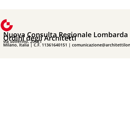
Nuova Consulta Regionale Lombarda 
Ordini degli Architetti
via Solferino, 20121
Milano, Italia | C.F. 11361640151 |
comunicazione@architettilo