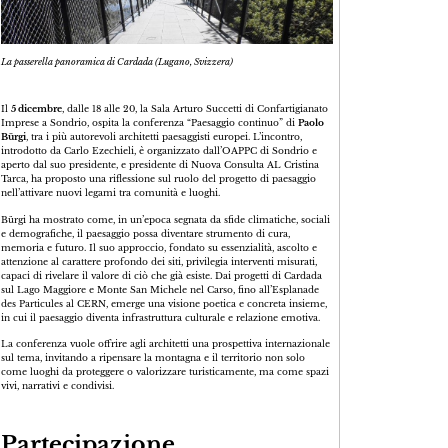
La passerella panoramica di Cardada (Lugano, Svizzera)
Il
5 dicembre
, dalle 18 alle 20, la Sala Arturo Succetti di Confartigianato
Imprese a Sondrio, ospita la conferenza “Paesaggio continuo” di
Paolo
Bürgi
, tra i più autorevoli architetti paesaggisti europei. L’incontro,
introdotto da Carlo Ezechieli, è organizzato dall’OAPPC di Sondrio e
aperto dal suo presidente, e presidente di Nuova Consulta AL Cristina
Tarca, ha proposto una riflessione sul ruolo del progetto di paesaggio
nell’attivare nuovi legami tra comunità e luoghi.
Bürgi ha mostrato come, in un’epoca segnata da sfide climatiche, sociali
e demografiche, il paesaggio possa diventare strumento di cura,
memoria e futuro. Il suo approccio, fondato su essenzialità, ascolto e
attenzione al carattere profondo dei siti, privilegia interventi misurati,
capaci di rivelare il valore di ciò che già esiste. Dai progetti di Cardada
sul Lago Maggiore e Monte San Michele nel Carso, fino all’Esplanade
des Particules al CERN, emerge una visione poetica e concreta insieme,
in cui il paesaggio diventa infrastruttura culturale e relazione emotiva.
La conferenza vuole offrire agli architetti una prospettiva internazionale
sul tema, invitando a ripensare la montagna e il territorio non solo
come luoghi da proteggere o valorizzare turisticamente, ma come spazi
vivi, narrativi e condivisi.
Partecipazione