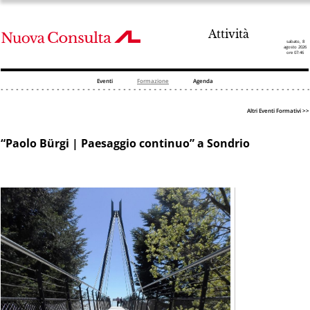
Attività
sabato, 8
agosto 2026
ore 07:46
Eventi
Formazione
Agenda
Altri Eventi Formativi >>
“Paolo Bürgi | Paesaggio continuo” a Sondrio