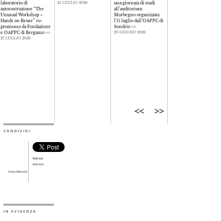
laboratorio di
una giornata di studi
contemporaneo e sulla
25 LUGLIO 2026
autocostruzione “The
all’auditorium
libertà consapevole nell
Unusual Workshop –
Morbegno organizzata
pratica professionale
>>
Hands on Reuse” co-
l'11 luglio dall’OAPPC di
26 GIUGNO 2026
promosso da Fondazione
Sondrio
>>
e OAPPC di Bergamo
>>
29 GIUGNO 2026
27 LUGLIO 2026
CONDIVIDI
Stampa
Articolo
Invia Articolo
IN EVIDENZA