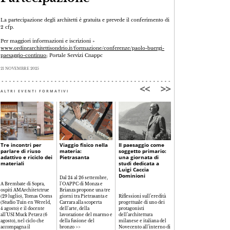
La partecipazione degli architetti è gratuita e prevede il conferimento di
2 cfp.
Per maggiori informazioni e iscrizioni »
www.ordinearchitettisondrio.it/formazione/conferenze/paolo-buergi-
paesaggio-continuo
; Portale Servizi Cnappc
21 NOVEMBRE 2025
ALTRI EVENTI FORMATIVI
Tre incontri per
Viaggio fisico nella
Il paesaggio come
La libertà
parlare di riuso
materia:
soggetto primario:
consapevole:
adattivo e riciclo dei
Pietrasanta
una giornata di
progettare nell'era
materiali
studi dedicata a
della complessità
Luigi Caccia
tecnologica
Dominioni
Dal 24 al 26 settembre,
A Brembate di Sopra,
l'OAPPC di Monza e
ospiti AMArchitetctrue
Brianza propone una tre
Il rapporto tra creatività,
(29 luglio), Tomas Ooms
giorni tra Pietrasanta e
Riflessioni sull’eredità
responsabilità e
(Studio Tuin en Wereld,
Carrara alla scoperta
progettuale di uno dei
innovazione tecnologica
4 agosto) e il docente
dell'arte, della
protagonisti
al centro del seminario
all’USI Muck Petzez (6
lavorazione del marmo e
dell’architettura
organizzato dall'OAPPC
agosto), nel ciclo che
della fusione del
milanese e italiana del
di Como per riflettere
accompagna il
bronzo
>>
Novecento all’interno di
sul ruolo del progetto