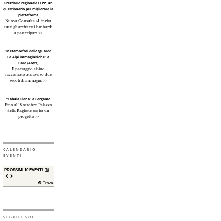
Prezziario regionale LLPP, un
questionario per migliorare la
piattaforma
Nuova Consulta AL invita
tutti gli architetti lombardi
a partecipare >>
"Metamorfosi dello sguardo.
Le Alpi immaginifiche" a
Bard (Aosta)
Il paesaggio alpino
raccontato attraverso due
secoli di immagini >>
“Tabula Plena” a Bergamo
Fino al 18 ottobre, Palazzo
della Ragione ospita un
progetto >>
CALENDARIO
EVENTI
PROSSIMI 10 EVENTI
Trova
SEGUICI SUI