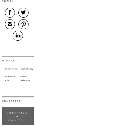
SOCIAL
UTILITÀ
Privacy Policy
Cookie Policy
Condizioni
Credits
d’uso
Webmaster
CONTATTACI
Indirizzo
e
Contatti