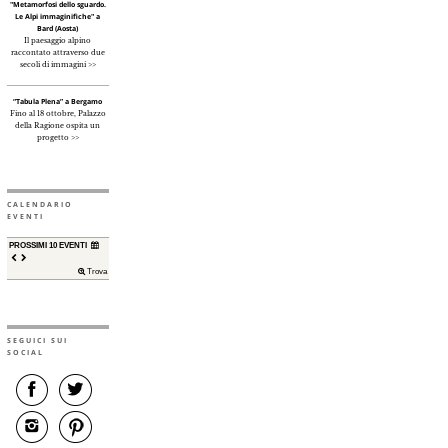
"Metamorfosi dello sguardo.
Le Alpi immaginifiche" a
Bard (Aosta)
Il paesaggio alpino
raccontato attraverso due
secoli di immagini >>
“Tabula Plena” a Bergamo
Fino al 18 ottobre, Palazzo
della Ragione ospita un
progetto >>
CALENDARIO
EVENTI
PROSSIMI 10 EVENTI
Trova
SEGUICI SUI
SOCIAL