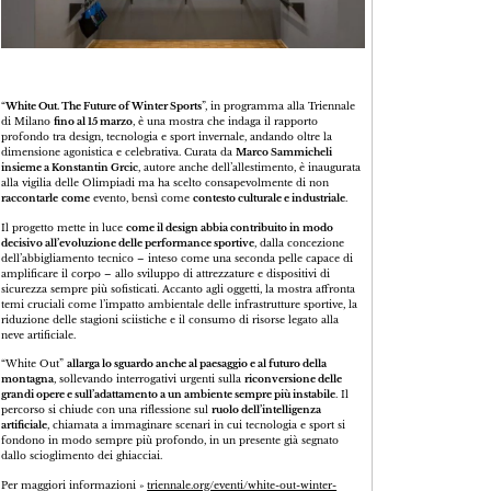
“
White Out. The Future of Winter Sports
”, in programma alla Triennale
di Milano
fino al 15 marzo
, è una mostra che indaga il rapporto
profondo tra design, tecnologia e sport invernale, andando oltre la
dimensione agonistica e celebrativa. Curata da
Marco Sammicheli
insieme a Konstantin Grcic
, autore anche dell’allestimento, è inaugurata
alla vigilia delle Olimpiadi ma ha scelto consapevolmente di non
raccontarle
come
evento, bensì come
contesto culturale e industriale
.
Il progetto mette in luce
come il design abbia contribuito in modo
decisivo all’evoluzione delle performance sportive
, dalla concezione
dell’abbigliamento tecnico – inteso come una seconda pelle capace di
amplificare il corpo – allo sviluppo di attrezzature e dispositivi di
sicurezza sempre più sofisticati. Accanto agli oggetti, la mostra affronta
temi cruciali come l’impatto ambientale delle infrastrutture sportive, la
riduzione delle stagioni sciistiche e il consumo di risorse legato alla
neve artificiale.
“White Out”
allarga lo sguardo anche al paesaggio e al futuro della
montagna
, sollevando interrogativi urgenti sulla
riconversione delle
grandi opere e sull’adattamento a un ambiente sempre più instabile
. Il
percorso si chiude con una riflessione sul
ruolo dell’intelligenza
artificiale
, chiamata a immaginare scenari in cui tecnologia e sport si
fondono in modo sempre più profondo, in un presente già segnato
dallo scioglimento dei ghiacciai.
Per maggiori informazioni »
triennale.org/eventi/white-out-winter-