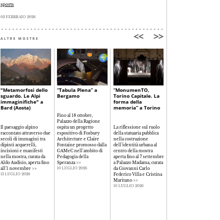
sports
03 FEBBRAIO 2026
ALTRE MOSTRE
"Metamorfosi dello
“Tabula Plena” a
“MonumenTO,
“Olivetti. L’arte di
sguardo. Le Alpi
Bergamo
Torino Capitale. La
comunicare” a
immaginifiche" a
forma della
Bassano del Grappa
Bard (Aosta)
memoria” a Torino
Fino al 18 ottobre,
Palazzo della Ragione
I principi che hanno
Il paesaggio alpino
ospita un progetto
La riflessione sul ruolo
guidato la costruzione
raccontato attraverso due
espositivo di Fosbury
della statuaria pubblica
dell’immagine
secoli di immagini tra
Architecture e Claire
nella costruzione
dell’azienda di Ivrea in
dipinti acquerelli,
Fontaine promosso dalla
dell’identità urbana al
un percorso che, in 5
incisioni e manifesti
GAMeC nell'ambito di
centro della mostra
sezioni tematiche e 130
nella mostra, curata da
Pedagogia della
aperta fino al 7 settembre
oggetti e opere,
Aldo Audisio, aperta fino
Speranza
>>
a Palazzo Madama, curata
restituisce la modernità
all’1 novembre
>>
da Giovanni Carlo
di un’esperienza
10 LUGLIO 2026
Federico Villa e Cristina
estremamente attuale
>
13 LUGLIO 2026
Maritano
>>
10 LUGLIO 2026
10 LUGLIO 2026