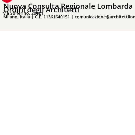
Nuova Consulta Regionale Lombarda 
Ordini degli Architetti
via Solferino, 20121
Milano, Italia | C.F. 11361640151 |
comunicazione@architettilo