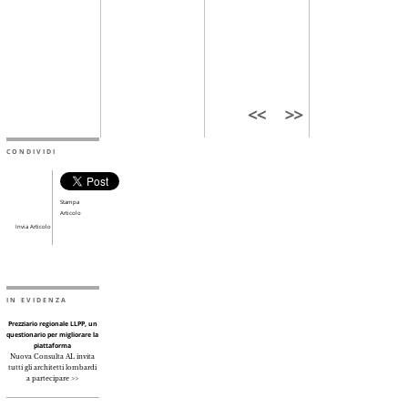
CONDIVIDI
Stampa
Articolo
Invia Articolo
IN EVIDENZA
Prezziario regionale LLPP, un
questionario per migliorare la
piattaforma
Nuova Consulta AL invita
tutti gli architetti lombardi
a partecipare >>