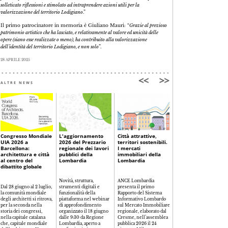
solleticato riflessioni e stimolato ad intraprendere azioni utili per la
valorizzazione del territorio Lodigiano
.”
Il primo patrocinatore in memoria è Giuliano Mauri: “
Grazie al prezioso
patrimonio artistico che ha lasciato, e relativamente al valore ed unicità delle
opere (siano esse realizzate o meno), ha contribuito alla valorizzazione
dell’identità del territorio Lodigiano, e non solo
”.
28 APRILE 2025
ALTRE NEWS
Congresso Mondiale
L'aggiornamento
Città attrattive,
“Abitare il paese”, lo
UIA 2026 a
2026 del Prezzario
territori sostenibili.
sguardo delle nuov
Barcellona:
regionale dei lavori
I mercati
generazioni su
architettura e città
pubblici della
immobiliari della
Crema
al centro del
Lombardia
Lombardia
dibattito globale
Il 5, 6 e 7 giugno il
Novità, struttura,
ANCE Lombardia
Chiostro del Museo
Dal 28 giugno al 2 luglio,
strumenti digitali e
presenta il primo
Civico di Crema ospita la
la comunità mondiale
funzionalità della
Rapporto del Sistema
mostra che, co-promoss
degli architetti si ritrova,
piattaforma nel webinar
Informativo Lombardo
dall’OAPPC di Cremona,
per la seconda nella
di approfondimento
sul Mercato Immobiliare
fa dialogare scuola,
storia dei congressi,
organizzato il 18 giugno
regionale, elaborato dal
professione e
nella capitale catalana
dalle 9:30 da Regione
Cresme, nell’assemblea
istituzione. Inaugurata
che, capitale mondiale
Lombardia, aperto a
pubblica 2026 il 24
anche la nuova sede in