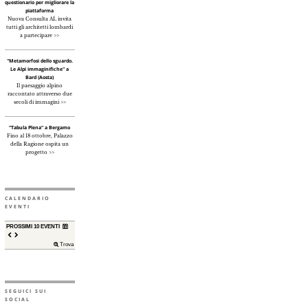
questionario per migliorare la
piattaforma
Nuova Consulta AL invita
tutti gli architetti lombardi
a partecipare >>
"Metamorfosi dello sguardo.
Le Alpi immaginifiche" a
Bard (Aosta)
Il paesaggio alpino
raccontato attraverso due
secoli di immagini >>
“Tabula Plena” a Bergamo
Fino al 18 ottobre, Palazzo
della Ragione ospita un
progetto >>
CALENDARIO
EVENTI
PROSSIMI 10 EVENTI
Trova
SEGUICI SUI
SOCIAL