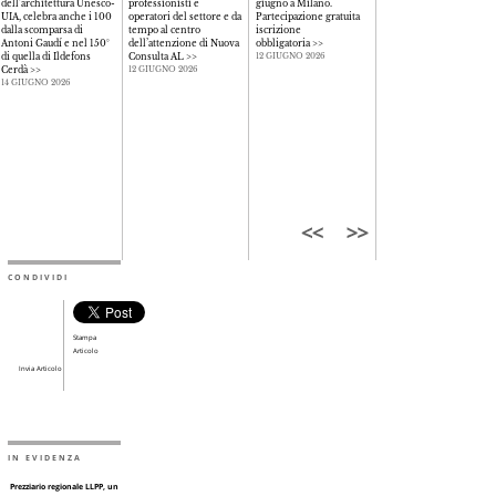
dell’architettura Unesco-
professionisti e
giugno a Milano.
via Delle Vigne
>>
UIA, celebra anche i 100
operatori del settore e da
Partecipazione gratuita
01 GIUGNO 2026
dalla scomparsa di
tempo al centro
iscrizione
Antoni Gaudí e nel 150°
dell’attenzione di Nuova
obbligatoria
>>
di quella di Ildefons
Consulta AL
>>
12 GIUGNO 2026
Cerdà
>>
12 GIUGNO 2026
14 GIUGNO 2026
CONDIVIDI
Stampa
Articolo
Invia Articolo
IN EVIDENZA
Prezziario regionale LLPP, un