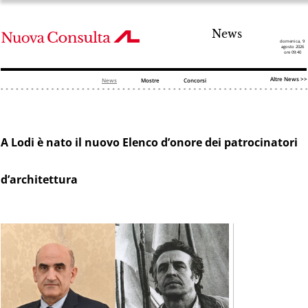
News
domenica, 9
agosto 2026
ore 09:40
Altre News >>
News
Mostre
Concorsi
A Lodi è nato il nuovo Elenco d’onore dei patrocinatori
d’architettura