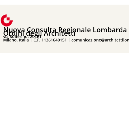
Nuova Consulta Regionale Lombarda 
Ordini degli Architetti
via Solferino, 20121
Milano, Italia | C.F. 11361640151 |
comunicazione@architettilo