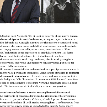
L’Ordine degli Architetti PPC di Lodi ha dato vita al suo nuovo
Elenco
d’onore dei patrocinatori d’architettura
, un registro speciale istituito a
fine febbraio dal Consiglio direttivo per riconoscere e custodire i nomi
di coloro che, senza essere architetti di professione, hanno dimostrato
un impegno concreto nella promozione, valorizzazione e difesa
dell’architettura come espressione di creatività e cultura. Tali figure
hanno contribuito, direttamente o indirettamente, anche al
riconoscimento del ruolo degli architetti, pianificatori, paesaggisti e
conservatori, favorendo una maggiore consapevolezza pubblica del
valore della professione.
Il riconoscimento è diviso in
due sezioni
: una per figure viventi e una in
memoria di personalità scomparse. Viene sancito attraverso la
consegna
di un oggetto simbolico
: un elemento in legno di rovere, essenza tipica
del lodigiano, delle dimensioni di un mattone UNI, inciso al laser. Due
copie di ogni elemento consegnato verranno conservate presso la sede
dell’Ordine come modelli ufficiali per le future assegnazioni.
Primi due conferimenti a Enrico Roccatagliata e Giuliano Mauri
La cerimonia di consegna dei primi due riconoscimenti è avvenuta a
fine marzo presso la Cascina Coldana, a Lodi. Il primo
Patrocinatore
vivente
è il prefetto di Lodi
Enrico Roccatagliata
: “
I suoi interventi e le sue
parole espresse in varie occasioni, in modo diretto o indiretto hanno sempre