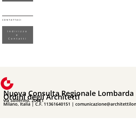
CONTATTACI
Indirizzo
e
Contatti
Nuova Consulta Regionale Lombarda 
Ordini degli Architetti
via Solferino, 20121
Milano, Italia | C.F. 11361640151 |
comunicazione@architettilo