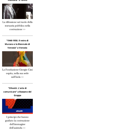
memoria” a Torino
La riflessione sul ruolo della
statuaria pubblica nella
costruzione >>
“1948-1958. Il vetro di
Murano e la Biennale di
Venezia” a Venezia
La Fondazione Giorgio Cini
ospita, nella sua sede
sull’Isola >>
“Olivetti. L’arte di
comunicare” a Bassano del
Grappa
I principi che hanno
guidato la costruzione
dell’immagine
dell’azienda >>