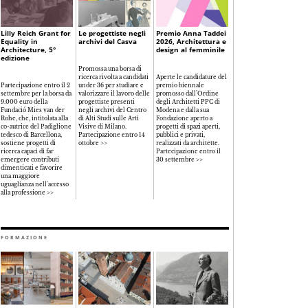
Lilly Reich Grant for
Le progettiste negli
Premio Anna Taddei
Equality in
archivi del Casva
2026, Architettura e
Architecture, 5°
design al femminile
edizione
Promossa una borsa di
ricerca rivolta a candidati
Aperte le candidature del
Partecipazione entro il 2
under 36 per studiare e
premio biennale
settembre per la borsa da
valorizzare il lavoro delle
promosso dall’Ordine
9.000 euro della
progettiste presenti
degli Architetti PPC di
Fundació Mies van der
negli archivi del Centro
Modena e dalla sua
Rohe, che, intitolata alla
di Alti Studi sulle Arti
Fondazione aperto a
co-autrice del Padiglione
Visive di Milano.
progetti di spazi aperti,
tedesco di Barcellona,
Partecipazione entro 14
pubblici e privati,
sostiene progetti di
ottobre >>
realizzati da architette.
ricerca capaci di far
Partecipazione entro il
emergere contributi
30 settembre >>
dimenticati e favorire
una maggiore
uguaglianza nell'accesso
alla professione >>
FORMAZIONE