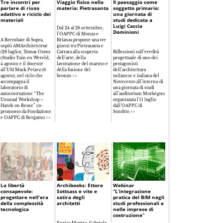
Tre incontri per
Viaggio fisico nella
Il paesaggio come
parlare di riuso
materia: Pietrasanta
soggetto primario:
adattivo e riciclo dei
una giornata di
materiali
studi dedicata a
Luigi Caccia
Dal 24 al 26 settembre,
Dominioni
l'OAPPC di Monza e
A Brembate di Sopra,
Brianza propone una tre
ospiti AMArchitetctrue
giorni tra Pietrasanta e
(29 luglio), Tomas Ooms
Carrara alla scoperta
Riflessioni sull’eredità
(Studio Tuin en Wereld,
dell'arte, della
progettuale di uno dei
4 agosto) e il docente
lavorazione del marmo e
protagonisti
all’USI Muck Petzez (6
della fusione del
dell’architettura
agosto), nel ciclo che
bronzo >>
milanese e italiana del
accompagna il
Novecento all’interno di
laboratorio di
una giornata di studi
autocostruzione “The
all’auditorium Morbegno
Unusual Workshop –
organizzata l'11 luglio
Hands on Reuse” co-
dall’OAPPC di
promosso da Fondazione
Sondrio >>
e OAPPC di Bergamo >>
La libertà
Archibooks: Ettore
Webinar
consapevole:
Sottsass e vite e
“L’integrazione
progettare nell'era
satira degli
pratica del BIM negli
della complessità
architetti
studi professionali e
tecnologica
nelle imprese di
costruzione”
Enrico Morteo, Gabriele