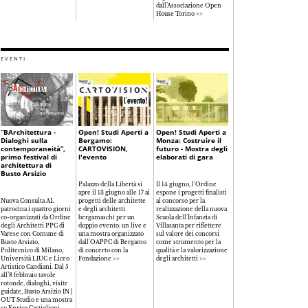
dall’Associazione Open
House Torino >>
EVENTI
“BArchitettura -
Open! Studi Aperti a
Open! Studi Aperti a
Dialoghi sulla
Bergamo:
Monza: Costruire il
contemporaneità”,
CARTOVISION,
futuro - Mostra degli
primo festival di
l'evento
elaborati di gara
architettura di
Busto Arsizio
Palazzo della Libertà si
Il 14 giugno, l’Ordine
apre il 13 giugno alle 17 ai
espone i progetti finalisti
Nuova Consulta AL
progetti delle architette
al concorso per la
patrocina i quattro giorni
e degli architetti
realizzazione della nuova
co-organizzati da Ordine
bergamaschi per un
Scuola dell’Infanzia di
degli Architetti PPC di
doppio evento: un live e
Villasanta per riflettere
Varese con Comune di
una mostra organizzato
sul valore dei concorsi
Busto Arsizio,
dall'OAPPC di Bergamo
come strumento per la
Politecnico di Milano,
di concerto con la
qualità e la valorizzazione
Università LIUC e Liceo
Fondazione >>
degli architetti >>
Artistico Candiani. Dal 5
all’8 febbraio tavole
rotonde, dialoghi, visite
guidate, Busto Arsizio IN |
OUT Studio e una mostra
su Enrico Castiglioni