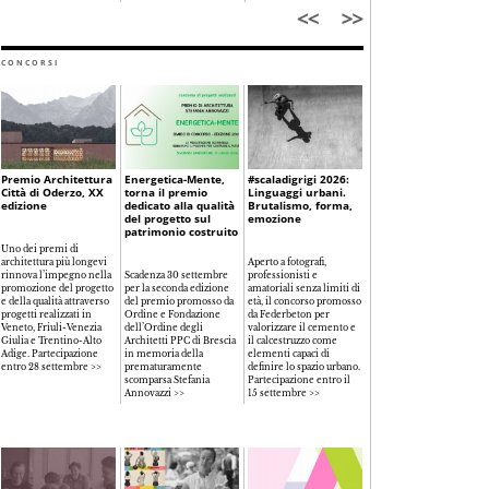
CONCORSI
Premio Architettura
Energetica-Mente,
#scaladigrigi 2026:
Città di Oderzo, XX
torna il premio
Linguaggi urbani.
edizione
dedicato alla qualità
Brutalismo, forma,
del progetto sul
emozione
patrimonio costruito
Uno dei premi di
architettura più longevi
Aperto a fotografi,
rinnova l’impegno nella
Scadenza 30 settembre
professionisti e
promozione del progetto
per la seconda edizione
amatoriali senza limiti di
e della qualità attraverso
del premio promosso da
età, il concorso promosso
progetti realizzati in
Ordine e Fondazione
da Federbeton per
Veneto, Friuli-Venezia
dell’Ordine degli
valorizzare il cemento e
Giulia e Trentino-Alto
Architetti PPC di Brescia
il calcestruzzo come
Adige. Partecipazione
in memoria della
elementi capaci di
entro 28 settembre >>
prematuramente
definire lo spazio urbano.
scomparsa Stefania
Partecipazione entro il
Annovazzi >>
15 settembre >>