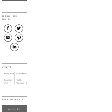
SEGUICI SUI
SOCIAL
UTILITÀ
Privacy Policy
Cookie Policy
Condizioni
Credits
d’uso
Webmaster
AREA RISERVATA
Accedi