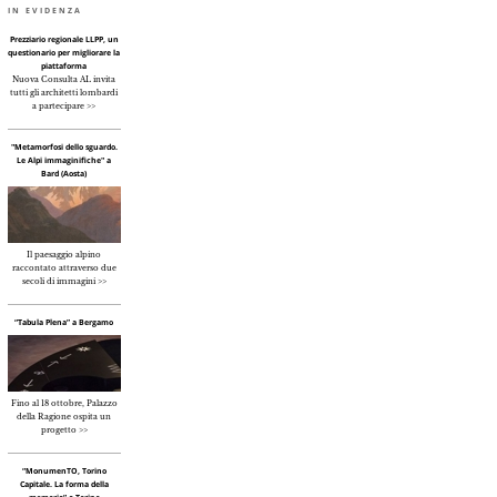
IN EVIDENZA
Prezziario regionale LLPP, un
questionario per migliorare la
piattaforma
Nuova Consulta AL invita
tutti gli architetti lombardi
a partecipare >>
"Metamorfosi dello sguardo.
Le Alpi immaginifiche" a
Bard (Aosta)
Il paesaggio alpino
raccontato attraverso due
secoli di immagini >>
“Tabula Plena” a Bergamo
Fino al 18 ottobre, Palazzo
della Ragione ospita un
progetto >>
“MonumenTO, Torino
Capitale. La forma della