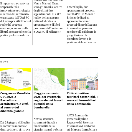
Il rapporto tra creatività,
Neri e Manuel Orazi
responsabilità e
sono gli autori al centro
Il 2 e 9 luglio, due
innovazione tecnologica
degli ultimi due
appuntamenti proposti
al centro del seminario
appuntamenti, l’1 e il 7
dall'OAPPC di Monza e
organizzato dall'OAPPC
luglio, della rassegna
Brianza dedicati ad
di Como per riflettere sul
estiva dedicata alla
approfondire come i
ruolo del progetto
presentazione di libri
processi di modellazione
contemporaneo e sulla
promossa da Fondazione
informativa possano
libertà consapevole nella
e OAPPC di Milano >>
rendere più efficiente la
pratica professionale >>
progettazione, la
direzione lavori e la
gestione del cantiere >>
NEWS
Congresso Mondiale
L'aggiornamento
Città attrattive,
UIA 2026 a
2026 del Prezzario
territori sostenibili. I
Barcellona:
regionale dei lavori
mercati immobiliari
architettura e città
pubblici della
della Lombardia
al centro del
Lombardia
dibattito globale
ANCE Lombardia
Novità, struttura,
presenta il primo
Dal 28 giugno al 2 luglio,
strumenti digitali e
Rapporto del Sistema
la comunità mondiale
funzionalità della
Informativo Lombardo
degli architetti si ritrova,
piattaforma nel webinar
sul Mercato Immobiliare