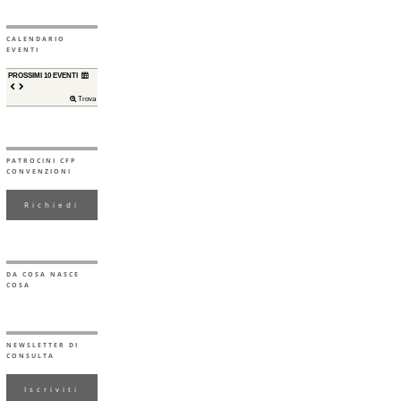
CALENDARIO
EVENTI
PROSSIMI 10 EVENTI
Trova
PATROCINI CFP
CONVENZIONI
Richiedi
DA COSA NASCE
COSA
NEWSLETTER DI
CONSULTA
Iscriviti