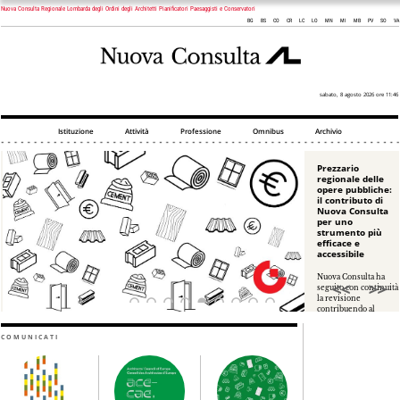
Nuova Consulta Regionale Lombarda degli Ordini degli Architetti Pianificatori Paesaggisti e Conservatori
BG
BS
CO
CR
LC
LO
MN
MI
MB
PV
SO
VA
sabato, 8 agosto 2026 ore 11:46
Istituzione
Attività
Professione
Omnibus
Archivio
Prezzario
regionale delle
opere pubbliche:
il contributo di
Nuova Consulta
per uno
strumento più
efficace e
accessibile
Nuova Consulta ha
seguito con continuità
la revisione
contribuendo al
confronto,
riconoscendo
COMUNICATI
vantaggi
,
evidenziando criticità
e promuovendo
interventi. Per il
futuro,
miglioramento