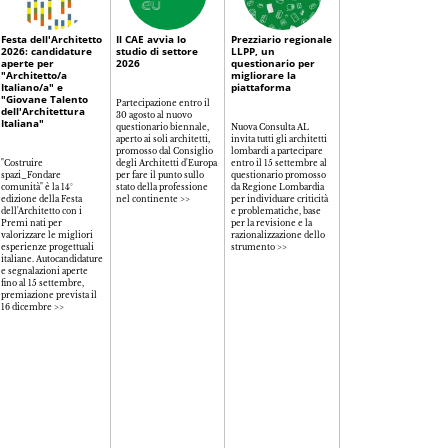
struttura di voci,
codifiche e strumenti
di ricerca e
Festa dell'Architetto
Il CAE avvia lo
Prezziario regionale
Corsi FAD 2026
accompagnamento
2026: candidature
studio di settore
LLPP, un
nel passaggio al nuovo
aperte per
2026
questionario per
sistema
"Architetto/a
migliorare la
Fino al 31 dicembre cors
Italiano/a" e
piattaforma
FAD gratuiti dedicati a
"Giovane Talento
Partecipazione entro il
lingue straniere e ai
dell'Architettura
30 agosto al nuovo
nuovi CAM per l'edilizia.
Italiana"
questionario biennale,
Nuova Consulta AL
I percorsi consentono di
aperto ai soli architetti,
invita tutti gli architetti
acquisire cfp, con
promosso dal Consiglio
lombardi a partecipare
riconoscimento
"Costruire
degli Architetti d'Europa
entro il 15 settembre al
automatico dei crediti e
spazi_Fondare
per fare il punto sullo
questionario promosso
validazione tramite
comunità" è la 14°
stato della professione
da Regione Lombardia
questionario Cnappc >>
edizione della Festa
nel continente >>
per individuare criticità
dell'Architetto con i
e problematiche, base
Premi nati per
per la revisione e la
valorizzare le migliori
razionalizzazione dello
esperienze progettuali
strumento >>
italiane. Autocandidature
e segnalazioni aperte
fino al 15 settembre,
premiazione prevista il
16 dicembre >>