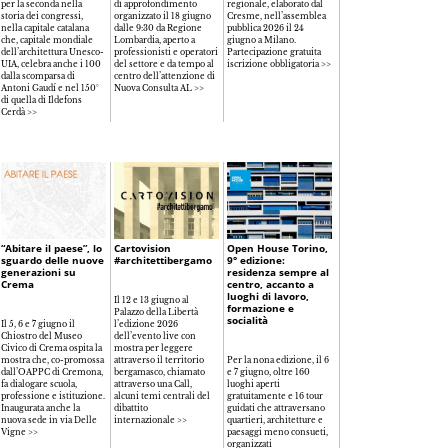
per la seconda nella
di approfondimento
regionale, elaborato dal
storia dei congressi,
organizzato il 18 giugno
Cresme, nell’assemblea
nella capitale catalana
dalle 9:30 da Regione
pubblica 2026 il 24
che, capitale mondiale
Lombardia, aperto a
giugno a Milano.
dell’architettura Unesco-
professionisti e operatori
Partecipazione gratuita
UIA, celebra anche i 100
del settore e da tempo al
iscrizione obbligatoria >>
dalla scomparsa di
centro dell’attenzione di
Antoni Gaudí e nel 150°
Nuova Consulta AL >>
di quella di Ildefons
Cerdà >>
“Abitare il paese”, lo
Cartovision
Open House Torino,
sguardo delle nuove
#architettibergamo
9° edizione:
generazioni su
residenza sempre al
Crema
centro, accanto a
luoghi di lavoro,
Il 12 e 13 giugno al
formazione e
Palazzo della Libertà
socialità
Il 5, 6 e 7 giugno il
l’edizione 2026
Chiostro del Museo
dell’evento live con
Civico di Crema ospita la
mostra per leggere
mostra che, co-promossa
attraverso il territorio
Per la nona edizione, il 6
dall’OAPPC di Cremona,
bergamasco, chiamato
e 7 giugno, oltre 160
fa dialogare scuola,
attraverso una Call,
luoghi aperti
professione e istituzione.
alcuni temi centrali del
gratuitamente e 16 tour
Inaugurata anche la
dibattito
guidati che attraversano
nuova sede in via Delle
internazionale >>
quartieri, architetture e
Vigne >>
paesaggi meno consueti,
organizzati