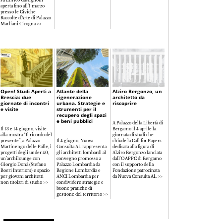
aperta fino all’1 marzo
presso le Civiche
Raccolte d’Arte di Palazzo
Marliani Cicogna >>
Open! Studi Aperti a
Atlante della
Alziro Bergonzo, un
Brescia: due
rigenerazione
architetto da
giornate di incontri
urbana. Strategie e
riscoprire
e visite
strumenti per il
recupero degli spazi
e beni pubblici
A Palazzo della Libertà di
Il 13 e 14 giugno, visite
Bergamo il 4 aprile la
alla mostra “Il ricordo del
giornata di studi che
presente”, a Palazzo
Il 4 giugno, Nuova
chiude la Call for Papers
Martinengo delle Palle, i
Consulta AL rappresenta
dedicata alla figura di
progetti degli under 40,
gli architetti lombardi al
Alziro Bergonzo lanciata
un’archilounge con
convegno promosso a
dall'OAPPC di Bergamo
Giorgio Donà (Stefano
Palazzo Lombardia da
con il supporto della
Boeri Interiors) e spazio
Regione Lombardia e
Fondazione patrocinata
per giovani architetti
ANCI Lombardia per
da Nuova Consulta AL >>
non titolari di studio >>
condividere strategie e
buone pratiche di
gestione del territorio >>