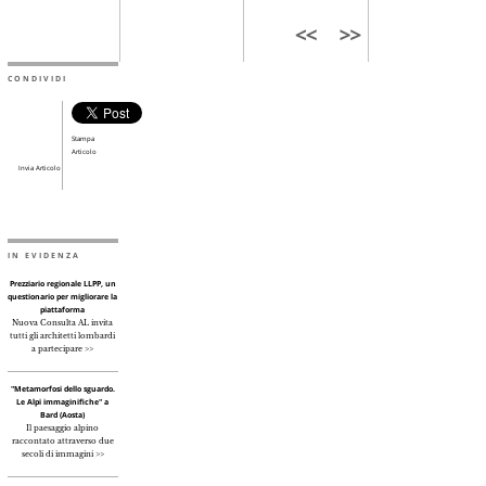
CONDIVIDI
Stampa
Articolo
Invia Articolo
IN EVIDENZA
Prezziario regionale LLPP, un
questionario per migliorare la
piattaforma
Nuova Consulta AL invita
tutti gli architetti lombardi
a partecipare >>
"Metamorfosi dello sguardo.
Le Alpi immaginifiche" a
Bard (Aosta)
Il paesaggio alpino
raccontato attraverso due
secoli di immagini >>