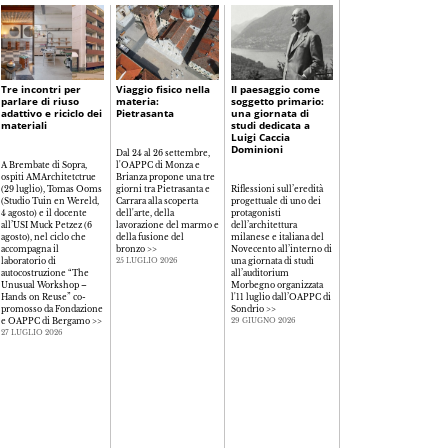
Tre incontri per
Viaggio fisico nella
Il paesaggio come
La libertà
parlare di riuso
materia:
soggetto primario:
consapevole:
adattivo e riciclo dei
Pietrasanta
una giornata di
progettare nell'era
materiali
studi dedicata a
della complessità
Luigi Caccia
tecnologica
Dominioni
Dal 24 al 26 settembre,
A Brembate di Sopra,
l'OAPPC di Monza e
ospiti AMArchitetctrue
Brianza propone una tre
Il rapporto tra creatività,
(29 luglio), Tomas Ooms
giorni tra Pietrasanta e
Riflessioni sull’eredità
responsabilità e
(Studio Tuin en Wereld,
Carrara alla scoperta
progettuale di uno dei
innovazione tecnologica
4 agosto) e il docente
dell'arte, della
protagonisti
al centro del seminario
all’USI Muck Petzez (6
lavorazione del marmo e
dell’architettura
organizzato dall'OAPPC
agosto), nel ciclo che
della fusione del
milanese e italiana del
di Como per riflettere
accompagna il
bronzo
>>
Novecento all’interno di
sul ruolo del progetto
laboratorio di
una giornata di studi
contemporaneo e sulla
25 LUGLIO 2026
autocostruzione “The
all’auditorium
libertà consapevole nell
Unusual Workshop –
Morbegno organizzata
pratica professionale
>>
Hands on Reuse” co-
l'11 luglio dall’OAPPC di
26 GIUGNO 2026
promosso da Fondazione
Sondrio
>>
e OAPPC di Bergamo
>>
29 GIUGNO 2026
27 LUGLIO 2026