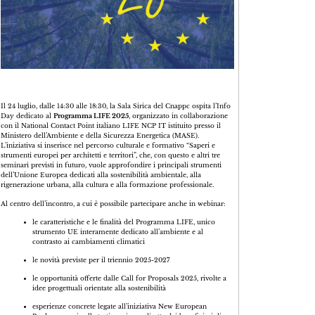
Il 24 luglio, dalle 14:30 alle 18:30, la Sala Sirica del Cnappc ospita l’Info
Day dedicato al
Programma LIFE 2025
, organizzato in collaborazione
con il National Contact Point italiano LIFE NCP IT istituito presso il
Ministero dell’Ambiente e della Sicurezza Energetica (MASE).
L’iniziativa si inserisce nel percorso culturale e formativo “Saperi e
strumenti europei per architetti e territori”, che, con questo e altri tre
seminari previsti in futuro, vuole approfondire i principali strumenti
dell’Unione Europea dedicati alla sostenibilità ambientale, alla
rigenerazione urbana, alla cultura e alla formazione professionale.
Al centro dell’incontro, a cui è possibile partecipare anche in webinar:
le caratteristiche e le finalità del Programma LIFE, unico
strumento UE interamente dedicato all’ambiente e al
contrasto ai cambiamenti climatici
le novità previste per il triennio 2025-2027
le opportunità offerte dalle Call for Proposals 2025, rivolte a
idee progettuali orientate alla sostenibilità
esperienze concrete legate all’iniziativa New European