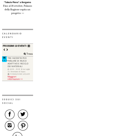
“Tabula Plena” a Bergamo
Fino al 18 ottobre, Palazzo
della Ragione ospita un
progetto >>
CALENDARIO
EVENTI
PROSSIMI 10 EVENTI
Trova
06
TRE INCONTRI PER
AGO
PARLARE DI RIUSO
ADATTIVO E RICICLO
DEI MATERIALI
18:00 - 20:00
via Legler
14, Brembate di Sopra
FONDAZIONE LEGLER
Maggiori
informazioni >>
SEGUICI SUI
SOCIAL