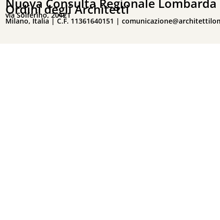
Nuova Consulta Regionale Lombarda 
Ordini degli Architetti
via Solferino, 20121
Milano, Italia | C.F. 11361640151 |
comunicazione@architettilo