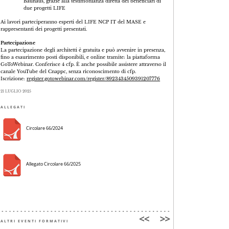
Bauhaus, grazie alla testimonianza diretta dei beneficiari di
due progetti LIFE
Ai lavori parteciperanno esperti del LIFE NCP IT del MASE e
rappresentanti dei progetti presentati.
Partecipazione
La partecipazione degli architetti è gratuita e può avvenire in presenza,
fino a esaurimento posti disponibili, e online tramite: la piattaforma
GoToWebinar. Conferisce 4 cfp. È anche possibile assistere attraverso il
canale YouTube del Cnappc, senza riconoscimento di cfp.
Iscrizione:
register.gotowebinar.com/register/8923434509391207776
21 LUGLIO 2025
ALLEGATI
Circolare 66/2024
Allegato Circolare 66/2025
ALTRI EVENTI FORMATIVI