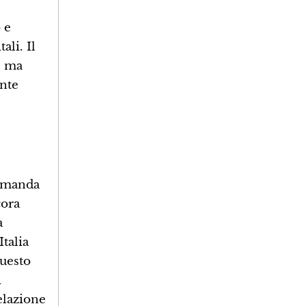
 e
li. Il
, ma
ente
domanda
cora
a
Italia
Questo
i
relazione