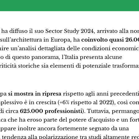
 ha diffuso il suo Sector Study 2024, arrivato alla no
 sull’architettura in Europa, ha
coinvolto quasi 26.
rnire un’analisi dettagliata delle condizioni economi
rno di questo panorama, l’Italia presenta alcune
 criticità storiche sia elementi di potenziale trasform
ropa
si mostra in ripresa
rispetto agli anni precedenti
essivo è in crescita (+6% rispetto al 2022), così co
di circa
625.000 professionisti
). Tuttavia, permang
tica che ha eroso parte del potere d’acquisto e un for
re appare inoltre ancora fortemente segnato da una
 tendenza alla polarizzazione tra studi altamente red