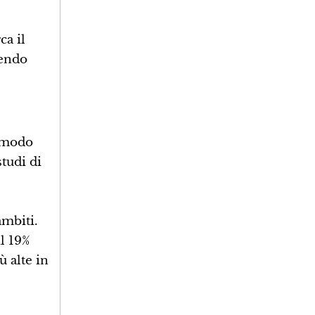
ca il
tendo
n modo
tudi di
ambiti.
l 19%
ù alte in