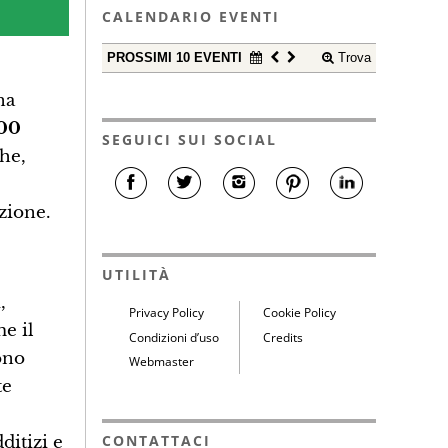
CALENDARIO EVENTI
PROSSIMI 10 EVENTI
Trova
na
000
SEGUICI SUI SOCIAL
che,
azione.
UTILITÀ
,
Privacy Policy
Cookie Policy
me il
Condizioni d’uso
Credits
ono
Webmaster
te
CONTATTACI
ditizi e