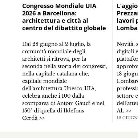
Congresso Mondiale UIA
L'aggi
2026 a Barcellona:
Prezza
architettura e città al
lavori 
centro del dibattito globale
Lomba
Dal 28 giugno al 2 luglio, la
Novità, 
comunità mondiale degli
digitali 
architetti si ritrova, per la
piattafo
seconda nella storia dei congressi,
approfo
nella capitale catalana che,
18 giugn
capitale mondiale
Lombard
dell’architettura Unesco-UIA,
professi
celebra anche i 100 dalla
settore 
scomparsa di Antoni Gaudí e nel
dell’att
150° di quella di Ildefons
AL
>>
Cerdà
>>
12 GIUGN
14 GIUGNO 2026