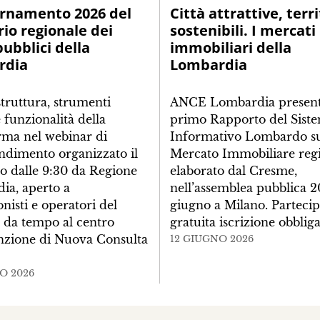
ornamento 2026 del
Città attrattive, terri
rio regionale dei
sostenibili. I mercati
pubblici della
immobiliari della
rdia
Lombardia
struttura, strumenti
ANCE Lombardia presenta
e funzionalità della
primo Rapporto del Sist
rma nel webinar di
Informativo Lombardo s
ndimento organizzato il
Mercato Immobiliare regi
o dalle 9:30 da Regione
elaborato dal Cresme,
ia, aperto a
nell’assemblea pubblica 2
onisti e operatori del
giugno a Milano. Parteci
e da tempo al centro
gratuita iscrizione obblig
enzione di Nuova Consulta
12 GIUGNO 2026
O 2026