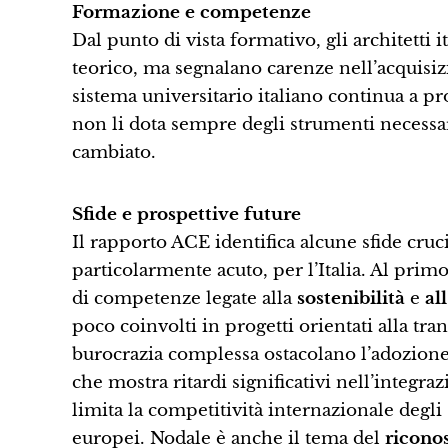
Formazione e competenze
Dal punto di vista formativo, gli architetti i
teorico, ma segnalano carenze nell’acquisi
sistema universitario italiano continua a p
non li dota sempre degli strumenti necess
cambiato.
Sfide e prospettive future
Il rapporto ACE identifica alcune sfide cruc
particolarmente acuto, per l’Italia. Al pri
di competenze legate alla
sostenibilità
e
al
poco coinvolti in progetti orientati alla tr
burocrazia complessa ostacolano l’adozione
che mostra ritardi significativi nell’integra
limita la competitività internazionale degli 
europei. Nodale è anche il tema del
ricono