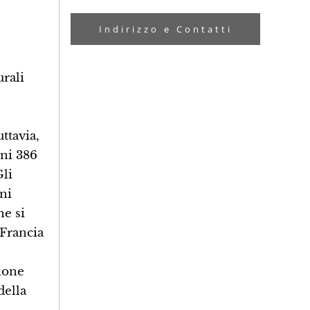
Indirizzo e Contatti
urali
ttavia,
gni 386
Gli
oni
he si
 Francia
zione
della